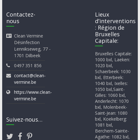
Contactez-
Lieux
nous
d’interventions
: Région de
Bruxelles
Clean Vermine
Capitale:
Désinfection
Lennikseweg, 77 -
Bruxelles Capitale:
1701 Dilbeek
1000 bxl, Laeken:
0497 351 856
1020 bxl,
Schaerbeek: 1030
contact@clean-
bxl, Etterbeek:
vermine.be
1040 bxl, Ixelles:
1050 bxl,Saint-
https://www.clean-
Gilles: 1060 bxl,
vermine.be
Anderlecht: 1070
bxl, Molenbeek-
Saint-Jean: 1080
Suivez-nous…
bxl, Koekelberg:
1081 bxl,
Berchem-Sainte-
Agathe: 1082 bxl,