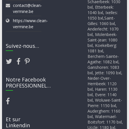
Schaerbeek: 1030
contact@clean-
bxl, Etterbeek:
vermine.be
1040 bxl, Ixelles:
1050 bxl,Saint-
https://www.clean-
Gilles: 1060 bxl,
vermine.be
Anderlecht: 1070
bxl, Molenbeek-
Saint-Jean: 1080
Suivez-nous…
bxl, Koekelberg:
1081 bxl,
Berchem-Sainte-
Agathe: 1082 bxl,
Ganshoren: 1083
bxl, Jette: 1090 bxl,
Neder-Over-
Notre Facebook
Hembeek: 1120
PROFESSIONNEL…
bxl, Haren: 1130
bxl, Evere: 1140
bxl, Woluwe-Saint-
Pierre: 1150 bxl,
Auderghem: 1160
bxl, Watermael-
Et sur
Boitsfort: 1170 bxl,
Linkendin
Uccle: 1180 bxl,