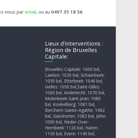
tez-nous par
email
, ou au
0497 35 18 56
.
Lieux d’interventions :
Région de Bruxelles
Capitale:
Bruxelles Capitale: 1000 bxl,
Laeken: 1020 bxl, Schaerbeek:
1030 bxl, Etterbeek: 1040 bxl,
Ixelles: 1050 bxl,Saint-Gilles:
1060 bxl, Anderlecht: 1070 bxl,
Molenbeek-Saint-Jean: 1080
bxl, Koekelberg: 1081 bxl,
Berchem-Sainte-Agathe: 1082
bxl, Ganshoren: 1083 bxl, Jette:
1090 bxl, Neder-Over-
Hembeek: 1120 bxl, Haren:
1130 bxl, Evere: 1140 bxl,