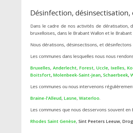
Désinfection, désinsectisation
Dans le cadre de nos activités de dératisation,
bruxelloises, dans le Brabant Wallon et le Brabant
Nous dératisons, désinsectisons, et désinfectons
Les communes dans lesquelles nous nous rendons
Bruxelles
,
Anderlecht
,
Forest
,
Uccle
,
Ixelles
,
Ko
Boitsfort
,
Molenbeek-Saint-Jean
,
Schaerbeek
,
W
Les communes ou nous intervenons régulièrement
Braine-l’Alleud
,
Lasne
,
Waterloo
.
Les communes que nous desservons souvent en B
Rhodes Saint Genèse
,
Sint Peeters Leeuw
,
Dro