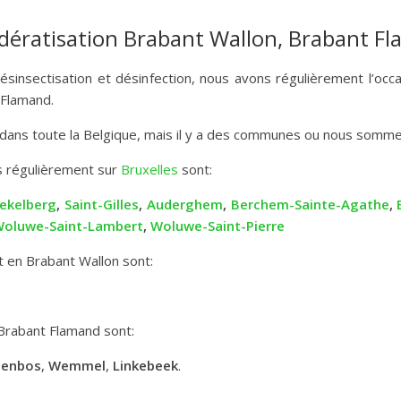
, dératisation Brabant Wallon, Brabant F
 désinsectisation et désinfection, nous avons régulièrement l’o
 Flamand.
 dans toute la Belgique, mais il y a des communes ou nous somme
 régulièrement sur
Bruxelles
sont:
ekelberg
,
Saint-Gilles
,
Auderghem
,
Berchem-Sainte-Agathe
,
oluwe-Saint-Lambert
,
Woluwe-Saint-Pierre
 en Brabant Wallon sont:
rabant Flamand sont:
genbos
,
Wemmel
,
Linkebeek
.