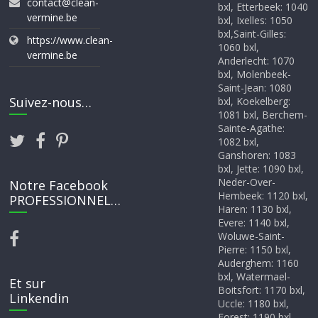
contact@clean-
bxl, Etterbeek: 1040
vermine.be
bxl, Ixelles: 1050
bxl,Saint-Gilles:
https://www.clean-
1060 bxl,
vermine.be
Anderlecht: 1070
bxl, Molenbeek-
Saint-Jean: 1080
Suivez-nous…
bxl, Koekelberg:
1081 bxl, Berchem-
Sainte-Agathe:
1082 bxl,
Ganshoren: 1083
bxl, Jette: 1090 bxl,
Neder-Over-
Notre Facebook
Hembeek: 1120 bxl,
PROFESSIONNEL…
Haren: 1130 bxl,
Evere: 1140 bxl,
Woluwe-Saint-
Pierre: 1150 bxl,
Auderghem: 1160
bxl, Watermael-
Et sur
Boitsfort: 1170 bxl,
Linkendin
Uccle: 1180 bxl,
Forest: 1190 bxl,