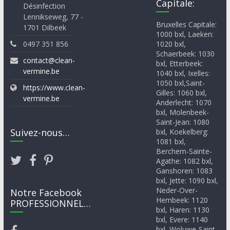
Capitale:
Désinfection
Lennikseweg, 77 -
Bruxelles Capitale:
1701 Dilbeek
1000 bxl, Laeken:
0497 351 856
1020 bxl,
Schaerbeek: 1030
contact@clean-
bxl, Etterbeek:
vermine.be
1040 bxl, Ixelles:
1050 bxl,Saint-
https://www.clean-
Gilles: 1060 bxl,
vermine.be
Anderlecht: 1070
bxl, Molenbeek-
Saint-Jean: 1080
Suivez-nous…
bxl, Koekelberg:
1081 bxl,
Berchem-Sainte-
Agathe: 1082 bxl,
Ganshoren: 1083
bxl, Jette: 1090 bxl,
Neder-Over-
Notre Facebook
Hembeek: 1120
PROFESSIONNEL…
bxl, Haren: 1130
bxl, Evere: 1140
bxl, Woluwe-Saint-