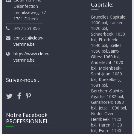
Capitale:
Désinfection
Lennikseweg, 77 -
Bruxelles Capitale:
1701 Dilbeek
1000 bxl, Laeken:
0497 351 856
1020 bxl,
Schaerbeek: 1030
contact@clean-
bxl, Etterbeek:
vermine.be
1040 bxl, Ixelles:
1050 bxl,Saint-
https://www.clean-
Gilles: 1060 bxl,
vermine.be
Anderlecht: 1070
bxl, Molenbeek-
Saint-Jean: 1080
Suivez-nous…
bxl, Koekelberg:
1081 bxl,
Berchem-Sainte-
Agathe: 1082 bxl,
Ganshoren: 1083
bxl, Jette: 1090 bxl,
Neder-Over-
Notre Facebook
Hembeek: 1120
PROFESSIONNEL…
bxl, Haren: 1130
bxl, Evere: 1140