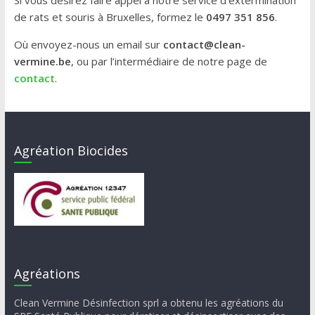
Si vous désirez faire appel à notre service d’extermination
de rats et souris à Bruxelles, formez le
0497 351 856
.
Où envoyez-nous un email sur
contact@clean-
vermine.be
, ou par l’intermédiaire de notre page de
contact
.
Agréation Biocides
Agréations
Clean Vermine Désinfection sprl a obtenu les agréations du