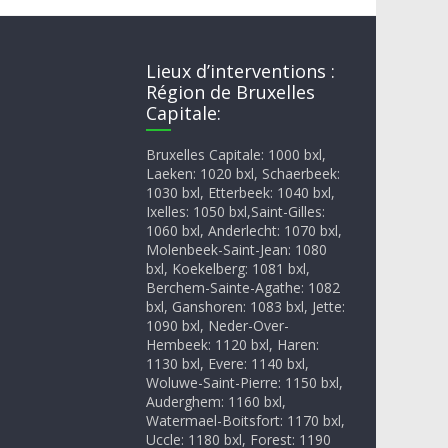
Lieux d’interventions :
Région de Bruxelles
Capitale:
Bruxelles Capitale: 1000 bxl,
Laeken: 1020 bxl, Schaerbeek:
1030 bxl, Etterbeek: 1040 bxl,
Ixelles: 1050 bxl,Saint-Gilles:
1060 bxl, Anderlecht: 1070 bxl,
Molenbeek-Saint-Jean: 1080
bxl, Koekelberg: 1081 bxl,
Berchem-Sainte-Agathe: 1082
bxl, Ganshoren: 1083 bxl, Jette:
1090 bxl, Neder-Over-
Hembeek: 1120 bxl, Haren:
1130 bxl, Evere: 1140 bxl,
Woluwe-Saint-Pierre: 1150 bxl,
Auderghem: 1160 bxl,
Watermael-Boitsfort: 1170 bxl,
Uccle: 1180 bxl, Forest: 1190