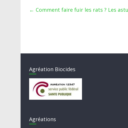
←
Comment faire fuir les rats ? Les ast
Agréation Biocides
Agréations