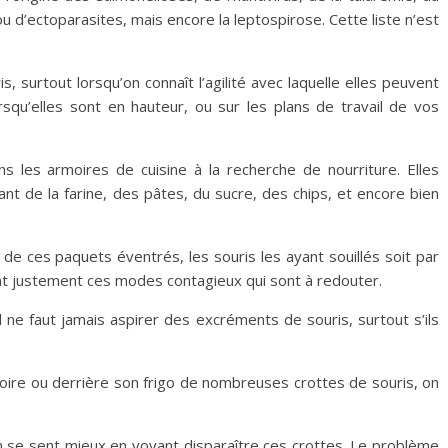
 d’ectoparasites, mais encore la leptospirose. Cette liste n’est
s, surtout lorsqu’on connaît l’agilité avec laquelle elles peuvent
rsqu’elles sont en hauteur, ou sur les plans de travail de vos
ns les armoires de cuisine à la recherche de nourriture. Elles
nt de la farine, des pâtes, du sucre, des chips, et encore bien
 de ces paquets éventrés, les souris les ayant souillés soit par
sont justement ces modes contagieux qui sont à redouter.
 ne faut jamais aspirer des excréments de souris, surtout s’ils
oire ou derrière son frigo de nombreuses crottes de souris, on
n se sent mieux en voyant disparaître ces crottes. Le problème