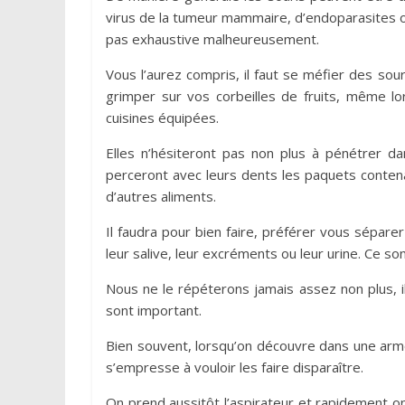
virus de la tumeur mammaire, d’endoparasites ou
pas exhaustive malheureusement.
Vous l’aurez compris, il faut se méfier des souri
grimper sur vos corbeilles de fruits, même lo
cuisines équipées.
Elles n’hésiteront pas non plus à pénétrer da
perceront avec leurs dents les paquets contena
d’autres aliments.
Il faudra pour bien faire, préférer vous séparer
leur salive, leur excréments ou leur urine. Ce 
Nous ne le répéterons jamais assez non plus, il
sont important.
Bien souvent, lorsqu’on découvre dans une arm
s’empresse à vouloir les faire disparaître.
On prend aussitôt l’aspirateur et rapidement o