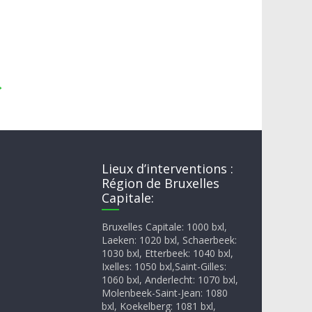
→
Lieux d’interventions :
Région de Bruxelles
Capitale:
Bruxelles Capitale: 1000 bxl,
Laeken: 1020 bxl, Schaerbeek:
1030 bxl, Etterbeek: 1040 bxl,
Ixelles: 1050 bxl,Saint-Gilles:
1060 bxl, Anderlecht: 1070 bxl,
Molenbeek-Saint-Jean: 1080
bxl, Koekelberg: 1081 bxl,