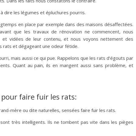
s. Dans les faits nous constatons le contraire.
à dire les légumes et épluchures pourris.
 longtemps en place par exemple dans des maisons désaffectées.
avant que les travaux de rénovation ne commencent, nous
s et vidées de leur contenu, et nous voyons nettement des
 rats et dégageant une odeur fétide.
urri, mais aussi ce qui pue. Rappelons que les rats d’égouts par
nts. Quant au pain, ils en mangent aussi sans problème, et
our faire fuir les rats:
and-mère ou dite naturelles, sensées faire fuir les rats.
sont très intelligents. Ils ne tombent pas vite dans les pièges