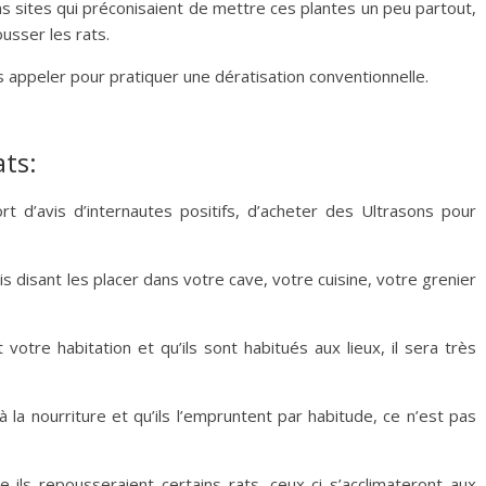
ins sites qui préconisaient de mettre ces plantes un peu partout,
usser les rats.
s appeler pour pratiquer une dératisation conventionnelle.
ats:
rt d’avis d’internautes positifs, d’acheter des Ultrasons pour
is disant les placer dans votre cave, votre cuisine, votre grenier
otre habitation et qu’ils sont habitués aux lieux, il sera très
la nourriture et qu’ils l’empruntent par habitude, ce n’est pas
ls repousseraient certains rats, ceux-ci s’acclimateront aux