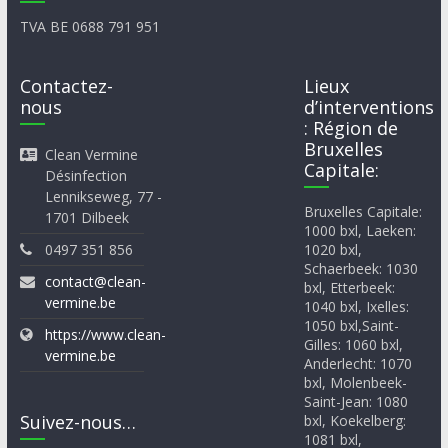
TVA BE 0688 791 951
Contactez-
Lieux
nous
d’interventions
: Région de
Bruxelles
Clean Vermine
Capitale:
Désinfection
Lennikseweg, 77 -
Bruxelles Capitale:
1701 Dilbeek
1000 bxl, Laeken:
0497 351 856
1020 bxl,
Schaerbeek: 1030
contact@clean-
bxl, Etterbeek:
vermine.be
1040 bxl, Ixelles:
1050 bxl,Saint-
https://www.clean-
Gilles: 1060 bxl,
vermine.be
Anderlecht: 1070
bxl, Molenbeek-
Saint-Jean: 1080
Suivez-nous…
bxl, Koekelberg:
1081 bxl,